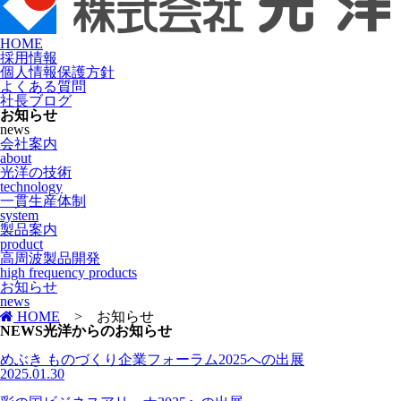
HOME
採用情報
個人情報保護方針
よくある質問
社長ブログ
お知らせ
news
会社案内
about
光洋の技術
technology
一貫生産体制
system
製品案内
product
高周波製品開発
high frequency products
お知らせ
news
HOME
>
お知らせ
N
E
WS
光洋からのお知らせ
めぶき ものづくり企業フォーラム2025への出展
2025.01.30