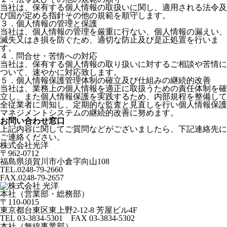
当社は、保有する個人情報の取扱いに関し、適用される法令及
び国が定める指針その他の規範を順守します。
３．個人情報の管理と保護
当社は、個人情報の管理を厳重に行ない、個人情報の漏えい、
滅失又はき損を防ぐため、適切な防止及び是正処置を行いま
す。
４．問合せ・苦情への対応
当社は、保有する個人情報の取り扱いに対するご相談や苦情に
ついて、速やかに対応致します。
５．個人情報保護管理体制の確立及び仕組みの継続的改善
当社は、業務上の個人情報を適正に取扱うための責任体制を確
立し、また個人情報保護を実践するため、内部規程を整備して
全従業者に周知し、定期的な監査と見直しを行い個人情報保護
マネジメントシステムの継続的改善に努めます。
お問い合わせ窓口
上記内容に関してご質問などがございましたら、下記連絡先に
ご連絡ください。
株式会社光洋
〒962-0712
福島県須賀川市小倉字向山108
TEL.0248-79-2660
FAX.0248-79-2657
本社（営業部・総務部）
〒110-0015
東京都台東区東上野2-12-8 芳屋ビル4F
TEL 03-3834-5301 FAX 03-3834-5302
本社（無線事業部）