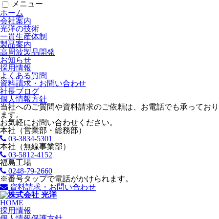
メニュー
ホーム
会社案内
光洋の技術
一貫生産体制
製品案内
高周波製品開発
お知らせ
採用情報
よくある質問
資料請求・お問い合わせ
社長ブログ
個人情報方針
当社へのご質問や資料請求のご依頼は、お電話でも承っており
ます。
お気軽にお問い合わせください。
本社（営業部・総務部）
03-3834-5301
本社（無線事業部）
03-5812-4152
福島工場
0248-79-2660
※番号タップで電話がかけられます。
資料請求・お問い合わせ
HOME
採用情報
個人情報保護方針