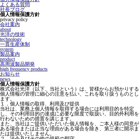
よくある質問
社長ブログ
個人情報保護方針
privacy policy
会社案内
about
光洋の技術
technology
一貫生産体制
system
製品案内
product
高周波製品開発
high frequency products
お知らせ
news
個人情報保護方針
株式会社光洋（以下、当社という）は、皆様からお預かりする
個人情報の管理に細心の注意を払い、これを取り扱うものとし
ます。
１．個人情報の取得、利用及び提供
当社は、業務上個人情報を取得する場合には利用目的を特定
し、その利用目的の達成に必要な限度で取扱い、目的外利用を
行わないための措置を講じます。
また、当社はご提供いただいた個人情報を、ご本人様の同意が
ある場合または正当な理由がある場合を除き、第三者に開示ま
たは提供いたしません。
２．法令及びその他の規範の順守