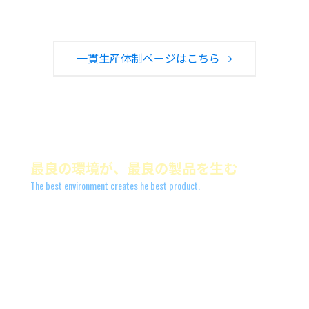
一貫生産体制ページはこちら
最良の環境が、最良の製品を生む
The best environment creates he best product.
福島工場は福島空港から車で10分程度の自然環境に恵ま
れた緑豊かな、須賀川市に位置しています。
クラス10,000のクリーンルームを備えたクリーンな工場
で、真面目で勤勉な社員が日々「日本のもの創り」に挑
戦しています。