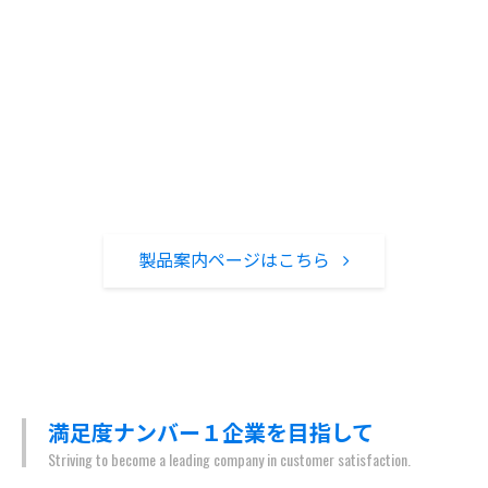
新鋭設備を保有し、QUALITY（品質）・COST（コス
ト）DELIVERY（納期）・ SAFETY（安全性）の追求によ
りお客様が求められる信頼性に富んだ製品の提供を目指
しています。
印刷クリーンルーム
製品案内ページはこちら
満足度ナンバー１企業を目指して
Striving to become a leading company in customer satisfaction.