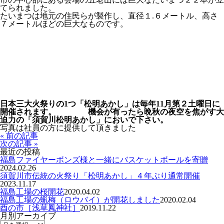
てられました。
たいまつは地元の住民らが製作し、直径１.６メートル、高さ
７メートルほどの巨大なものです。
日本三大火祭りの1つ「松明あかし」は毎年11月第２土曜日に
開催されます。 機会が有ったら晩秋の夜空を焦がす大
迫力の「須賀川松明あかし」においで下さい。
写真は社員の方に提供して頂きました
« 前の記事
次の記事 »
最近の投稿
福島ファイヤーボンズ様と一緒にバスケットボールを寄贈
2024.02.26
須賀川市伝統の火祭り「松明あかし」４年ぶり通常開催
2023.11.17
福島工場の桜開花
2020.04.02
福島工場の蝋梅（ロウバイ）が開花しました
2020.02.04
酉の市［浅草鳳神社］
2019.11.22
月別アーカイブ