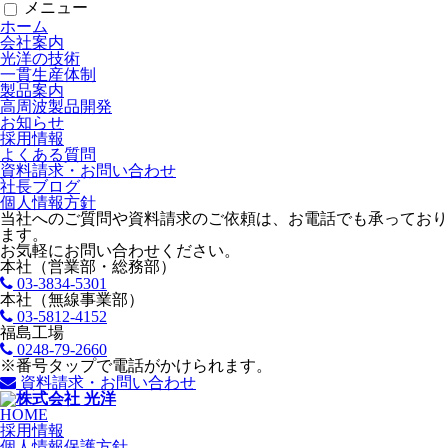
メニュー
ホーム
会社案内
光洋の技術
一貫生産体制
製品案内
高周波製品開発
お知らせ
採用情報
よくある質問
資料請求・お問い合わせ
社長ブログ
個人情報方針
当社へのご質問や資料請求のご依頼は、お電話でも承っており
ます。
お気軽にお問い合わせください。
本社（営業部・総務部）
03-3834-5301
本社（無線事業部）
03-5812-4152
福島工場
0248-79-2660
※番号タップで電話がかけられます。
資料請求・お問い合わせ
HOME
採用情報
個人情報保護方針