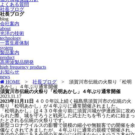
よくある質問
社長ブログ
社長ブログ
blog
会社案内
about
光洋の技術
technology
一貫生産体制
system
製品案内
product
高周波製品開発
high frequency products
お知らせ
news
HOME
>
社長ブログ
>
須賀川市伝統の火祭り「松明
あかし」４年ぶり通常開催
須賀川市伝統の火祭り「松明あかし」４年ぶり通常開催
2023.11.17
2023年11月11日
４００年以上続く福島県須賀川市の伝統の火
祭り「松明あかし」が４年ぶりに通常開催されました。
「松明あかし」は４３０年余り前に須賀川城が伊達政宗に攻め
られた際、城を守ろうと戦死した武士たちを弔うために始まっ
たとされる伝統の火祭りです。
新型コロナウイルスの影響で規模の縮小や無観客での開催を余
儀なくされてきましたが、４年ぶりに通常の規模で開催され、
市の中心部にある会場の五老山には巨大なたいまつ２２本が立